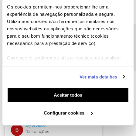
Os cookies permitem-nos proporcionar lhe uma
experiência de navegação personalizada e segura.
Utilizamos cookies e/ou ferramentas similares nos
Descubra as novidades de julho
nossos websites ou aplicações que são necessários
Precisa de ajuda?
para o seu bom funcionamento técnico (cookies
necessários para a prestação de serviço).
Caso aceite, poderemos utilizar cookies para analisar
informação estatística (cookies de analítica), adaptar
este serviço às suas preferências e apresentar-lhe
Ver mais detalhes
funcionalidades (cookies de personalização e
funcionalidade) e adaptar anúncios aos seus interesses
(cookies de publicidade personalizada). Pode gerir a
Hall of Fame de julho
Aceitar todos
utilização dos cookies clicando em "
Configurar
Guimas
Cookies
".
Configurar cookies
17 soluções
ByteSábio
13 soluções