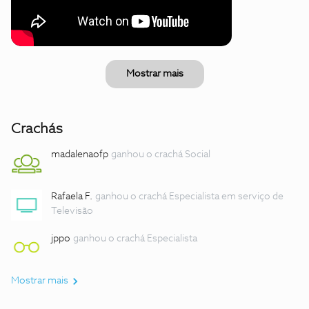
Mostrar mais
Crachás
madalenaofp
ganhou o crachá Social
Rafaela F.
ganhou o crachá Especialista em serviço de
Televisão
jppo
ganhou o crachá Especialista
Mostrar mais