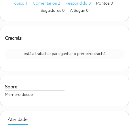
Tópico 1
Comentários 2
Respondido 0
Pontos 0
Seguidores
0
A Seguir
0
Crachás
está a trabalhar para ganhar o primeiro crachá
Sobre
Membro desde
Atividade