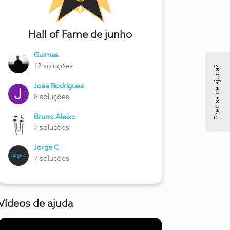
Hall of Fame de junho
Guimas
12 soluções
Precisa de ajuda?
Jose Rodrigues
8 soluções
Bruno Aleixo
7 soluções
Jorge C
7 soluções
Vídeos de ajuda