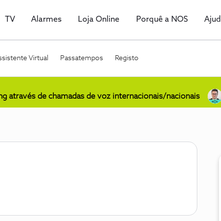
TV
Alarmes
Loja Online
Porquê a NOS
Aju
sistente Virtual
Passatempos
Registo
ing através de chamadas de voz internacionais/nacionais