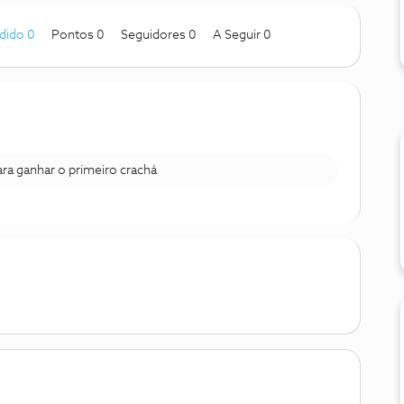
dido 0
Pontos 0
Seguidores
0
A Seguir
0
para ganhar o primeiro crachá