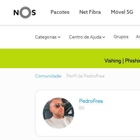
Pacotes
Net Fibra
Móvel 5G
Grupos
As
Categorias
Centro de Ajuda
Vishing | Phish
Comunidade
Perfil de PedroFrea
PedroFrea
Bit