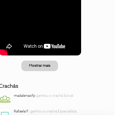
Mostrar mais
Crachás
madalenaofp
ganhou o crachá Social
Rafaela F.
ganhou o crachá Especialista