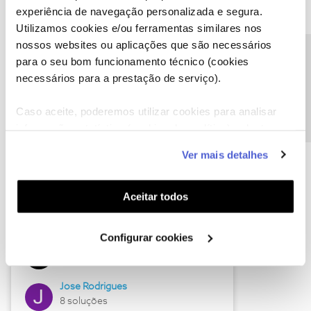
experiência de navegação personalizada e segura.
Utilizamos cookies e/ou ferramentas similares nos
nossos websites ou aplicações que são necessários
Descubra as novidades de junho
Precisa de ajuda?
para o seu bom funcionamento técnico (cookies
necessários para a prestação de serviço).
Caso aceite, poderemos utilizar cookies para analisar
informação estatística (cookies de analítica), adaptar
este serviço às suas preferências e apresentar-lhe
Ver mais detalhes
funcionalidades (cookies de personalização e
funcionalidade) e adaptar anúncios aos seus interesses
(cookies de publicidade personalizada). Pode gerir a
Aceitar todos
utilização dos cookies clicando em "
Configurar
Hall of Fame de junho
Cookies
".
Configurar cookies
Guimas
12 soluções
Jose Rodrigues
8 soluções