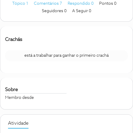
Tópico 1
Comentários 7
Respondido 0
Pontos 0
Seguidores
0
A Seguir
0
Crachás
está a trabalhar para ganhar o primeiro crachá
Sobre
Membro desde
Atividade