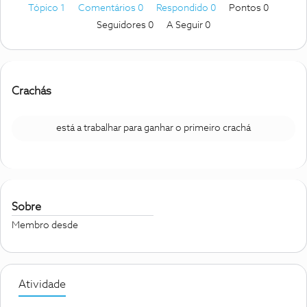
Tópico 1
Comentários 0
Respondido 0
Pontos 0
Seguidores
0
A Seguir
0
Crachás
está a trabalhar para ganhar o primeiro crachá
Sobre
Membro desde
Atividade