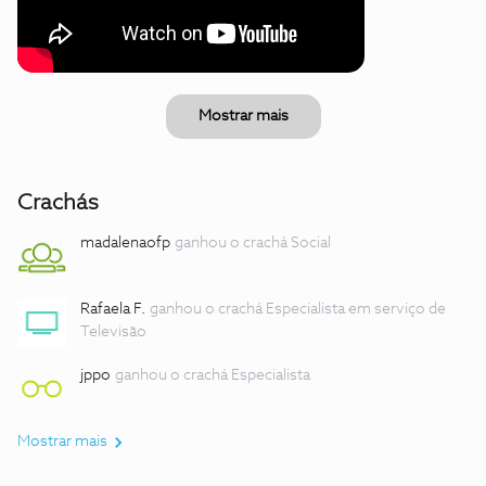
Mostrar mais
Crachás
madalenaofp
ganhou o crachá Social
Rafaela F.
ganhou o crachá Especialista em serviço de
Televisão
jppo
ganhou o crachá Especialista
Mostrar mais