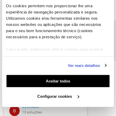
Os cookies permitem-nos proporcionar lhe uma
experiência de navegação personalizada e segura.
Utilizamos cookies e/ou ferramentas similares nos
Descubra as novidades de julho
nossos websites ou aplicações que são necessários
Precisa de ajuda?
para o seu bom funcionamento técnico (cookies
necessários para a prestação de serviço).
Caso aceite, poderemos utilizar cookies para analisar
informação estatística (cookies de analítica), adaptar
este serviço às suas preferências e apresentar-lhe
Ver mais detalhes
funcionalidades (cookies de personalização e
funcionalidade) e adaptar anúncios aos seus interesses
(cookies de publicidade personalizada). Pode gerir a
Hall of Fame de julho
Aceitar todos
utilização dos cookies clicando em "
Configurar
Guimas
Cookies
".
Configurar cookies
17 soluções
ByteSábio
13 soluções