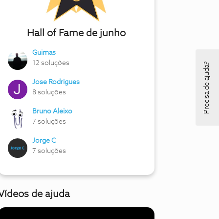
Hall of Fame de junho
Guimas
12 soluções
Precisa de ajuda?
Jose Rodrigues
8 soluções
Bruno Aleixo
7 soluções
Jorge C
7 soluções
Vídeos de ajuda