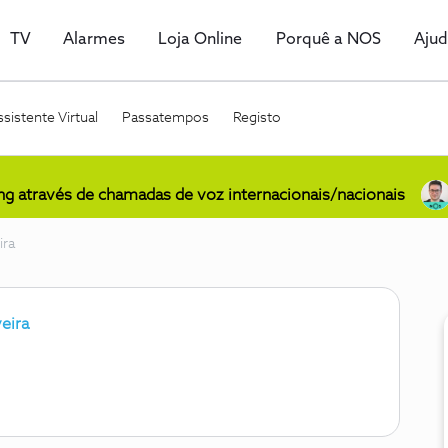
TV
Alarmes
Loja Online
Porquê a NOS
Aju
sistente Virtual
Passatempos
Registo
ing através de chamadas de voz internacionais/nacionais
ira
eira