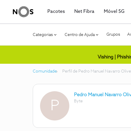
Pacotes
Net Fibra
Móvel 5G
Grupos
As
Categorias
Centro de Ajuda
Vishing | Phish
Comunidade
Perfil de Pedro Manuel Navarro Olive
Pedro Manuel Navarro Oliv
P
Byte