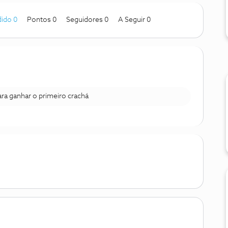
ido 0
Pontos 0
Seguidores
0
A Seguir
0
para ganhar o primeiro crachá