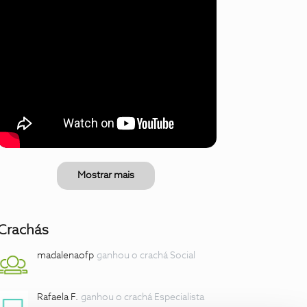
Mostrar mais
Crachás
madalenaofp
ganhou o crachá Social
Rafaela F.
ganhou o crachá Especialista