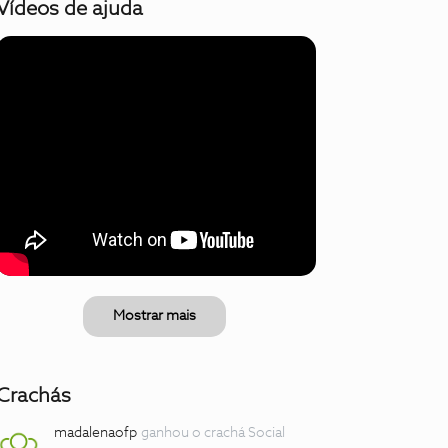
Vídeos de ajuda
Mostrar mais
Crachás
madalenaofp
ganhou o crachá Social