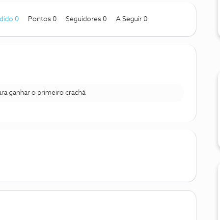
dido 0
Pontos 0
Seguidores
0
A Seguir
0
para ganhar o primeiro crachá