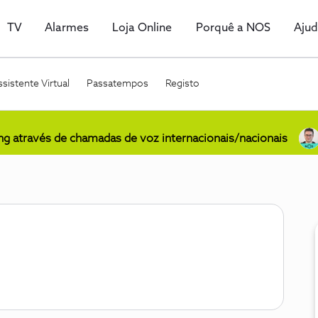
TV
Alarmes
Loja Online
Porquê a NOS
Aju
sistente Virtual
Passatempos
Registo
ing através de chamadas de voz internacionais/nacionais