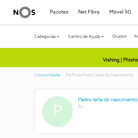
Pacotes
Net Fibra
Móvel 5G
Grupos
As
Categorias
Centro de Ajuda
Vishing | Phish
Comunidade
Perfil de Pedro leite do nascimento
Pedro leite do nascimento
P
Bit