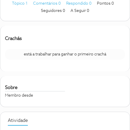
Tópico 1
Comentários 0
Respondido 0
Pontos 0
Seguidores
0
A Seguir
0
Crachás
está a trabalhar para ganhar o primeiro crachá
Sobre
Membro desde
Atividade