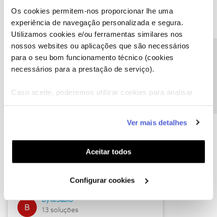
Os cookies permitem-nos proporcionar lhe uma
experiência de navegação personalizada e segura.
Utilizamos cookies e/ou ferramentas similares nos
Descubra as novidades de julho
nossos websites ou aplicações que são necessários
Precisa de ajuda?
para o seu bom funcionamento técnico (cookies
necessários para a prestação de serviço).
Caso aceite, poderemos utilizar cookies para analisar
informação estatística (cookies de analítica), adaptar
este serviço às suas preferências e apresentar-lhe
Ver mais detalhes
funcionalidades (cookies de personalização e
funcionalidade) e adaptar anúncios aos seus interesses
(cookies de publicidade personalizada). Pode gerir a
Hall of Fame de julho
Aceitar todos
utilização dos cookies clicando em "
Configurar
Guimas
Cookies
".
Configurar cookies
17 soluções
ByteSábio
13 soluções