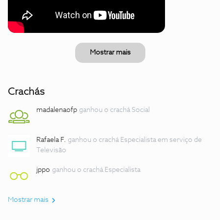
Mostrar mais
Crachás
madalenaofp
ganhou o crachá Social
Rafaela F.
ganhou o crachá Especialista em serviço de
Televisão
jppo
ganhou o crachá Especialista
Mostrar mais