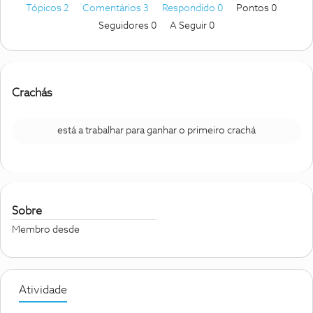
Tópicos 2
Comentários 3
Respondido 0
Pontos 0
Seguidores
0
A Seguir
0
Crachás
está a trabalhar para ganhar o primeiro crachá
Sobre
Membro desde
Atividade