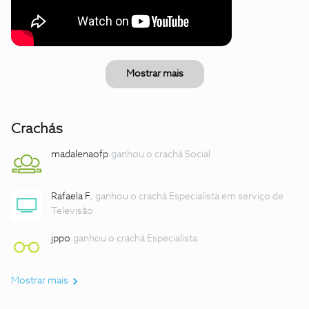
Mostrar mais
Crachás
madalenaofp
ganhou o crachá Social
Rafaela F.
ganhou o crachá Especialista em serviço de
Televisão
jppo
ganhou o crachá Especialista
Mostrar mais