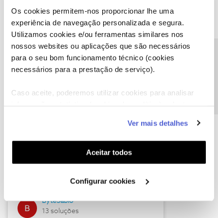
Os cookies permitem-nos proporcionar lhe uma
experiência de navegação personalizada e segura.
Utilizamos cookies e/ou ferramentas similares nos
Descubra as novidades de julho
nossos websites ou aplicações que são necessários
Precisa de ajuda?
para o seu bom funcionamento técnico (cookies
necessários para a prestação de serviço).
Caso aceite, poderemos utilizar cookies para analisar
informação estatística (cookies de analítica), adaptar
este serviço às suas preferências e apresentar-lhe
Ver mais detalhes
funcionalidades (cookies de personalização e
funcionalidade) e adaptar anúncios aos seus interesses
(cookies de publicidade personalizada). Pode gerir a
Hall of Fame de julho
Aceitar todos
utilização dos cookies clicando em "
Configurar
Guimas
Cookies
".
Configurar cookies
17 soluções
ByteSábio
13 soluções