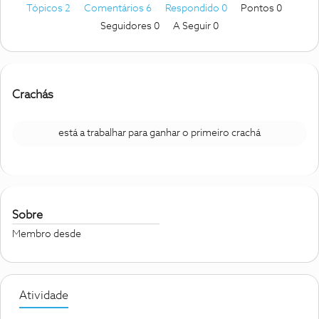
Tópicos 2
Comentários 6
Respondido 0
Pontos 0
Seguidores
0
A Seguir
0
Crachás
está a trabalhar para ganhar o primeiro crachá
Sobre
Membro desde
Atividade