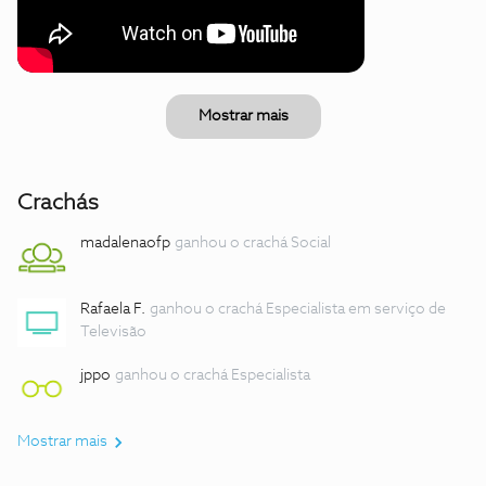
Mostrar mais
Crachás
madalenaofp
ganhou o crachá Social
Rafaela F.
ganhou o crachá Especialista em serviço de
Televisão
jppo
ganhou o crachá Especialista
Mostrar mais