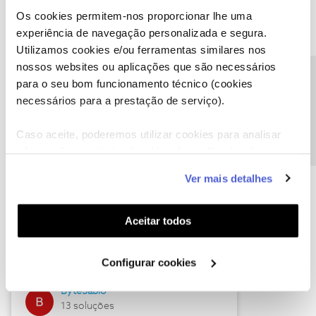
Os cookies permitem-nos proporcionar lhe uma
experiência de navegação personalizada e segura.
Utilizamos cookies e/ou ferramentas similares nos
Descubra as novidades de julho
nossos websites ou aplicações que são necessários
Precisa de ajuda?
para o seu bom funcionamento técnico (cookies
necessários para a prestação de serviço).
Caso aceite, poderemos utilizar cookies para analisar
informação estatística (cookies de analítica), adaptar
este serviço às suas preferências e apresentar-lhe
Ver mais detalhes
funcionalidades (cookies de personalização e
funcionalidade) e adaptar anúncios aos seus interesses
(cookies de publicidade personalizada). Pode gerir a
Hall of Fame de julho
Aceitar todos
utilização dos cookies clicando em "
Configurar
Guimas
Cookies
".
Configurar cookies
17 soluções
ByteSábio
13 soluções