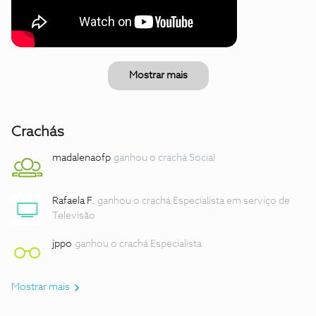
Mostrar mais
Crachás
madalenaofp
ganhou o crachá Social
Rafaela F.
ganhou o crachá Especialista em serviço de
Televisão
jppo
ganhou o crachá Especialista
Mostrar mais