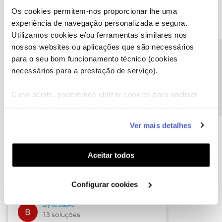
Os cookies permitem-nos proporcionar lhe uma
experiência de navegação personalizada e segura.
Utilizamos cookies e/ou ferramentas similares nos
Descubra as novidades de julho
nossos websites ou aplicações que são necessários
Precisa de ajuda?
para o seu bom funcionamento técnico (cookies
necessários para a prestação de serviço).
Caso aceite, poderemos utilizar cookies para analisar
informação estatística (cookies de analítica), adaptar
este serviço às suas preferências e apresentar-lhe
Ver mais detalhes
funcionalidades (cookies de personalização e
funcionalidade) e adaptar anúncios aos seus interesses
(cookies de publicidade personalizada). Pode gerir a
Hall of Fame de julho
Aceitar todos
utilização dos cookies clicando em "
Configurar
Guimas
Cookies
".
Configurar cookies
17 soluções
ByteSábio
13 soluções