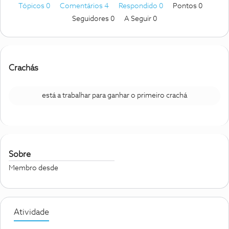
Tópicos 0
Comentários 4
Respondido 0
Pontos 0
Seguidores
0
A Seguir
0
Crachás
está a trabalhar para ganhar o primeiro crachá
Sobre
Membro desde
Atividade