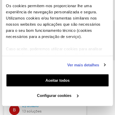
Os cookies permitem-nos proporcionar lhe uma
experiência de navegação personalizada e segura.
Utilizamos cookies e/ou ferramentas similares nos
Descubra as novidades de julho
nossos websites ou aplicações que são necessários
Precisa de ajuda?
para o seu bom funcionamento técnico (cookies
necessários para a prestação de serviço).
Caso aceite, poderemos utilizar cookies para analisar
informação estatística (cookies de analítica), adaptar
este serviço às suas preferências e apresentar-lhe
Ver mais detalhes
funcionalidades (cookies de personalização e
funcionalidade) e adaptar anúncios aos seus interesses
(cookies de publicidade personalizada). Pode gerir a
Hall of Fame de julho
Aceitar todos
utilização dos cookies clicando em "
Configurar
Guimas
Cookies
".
Configurar cookies
17 soluções
ByteSábio
13 soluções