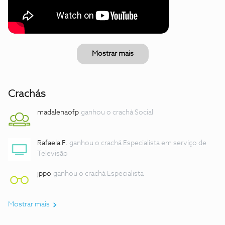
Mostrar mais
Crachás
madalenaofp
ganhou o crachá Social
Rafaela F.
ganhou o crachá Especialista em serviço de
Televisão
jppo
ganhou o crachá Especialista
Mostrar mais