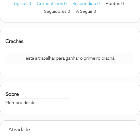
Tópicos 0
Comentários 0
Respondido 0
Pontos 0
Seguidores
0
A Seguir
0
Crachás
está a trabalhar para ganhar o primeiro crachá
Sobre
Membro desde
Atividade