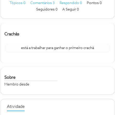
Tópicos 0
Comentários 3
Respondido 0
Pontos 0
Seguidores
0
A Seguir
0
Crachás
está a trabalhar para ganhar o primeiro crachá
Sobre
Membro desde
Atividade