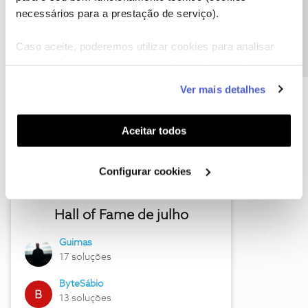
Precisa de ajuda?
necessários para a prestação de serviço).
Caso aceite, poderemos utilizar cookies para analisar
Descubra as novidades de julho
informação estatística (cookies de analítica), adaptar
este serviço às suas preferências e apresentar-lhe
Ver mais detalhes
funcionalidades (cookies de personalização e
funcionalidade) e adaptar anúncios aos seus interesses
(cookies de publicidade personalizada). Pode gerir a
Aceitar todos
utilização dos cookies clicando em "
Configurar
Cookies
".
Configurar cookies
Hall of Fame de julho
Guimas
17 soluções
ByteSábio
13 soluções