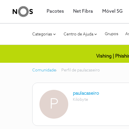
Pacotes
Net Fibra
Móvel 5G
Grupos
As
Categorias
Centro de Ajuda
Vishing | Phish
Comunidade
Perfil de paulacaseiro
paulacaseiro
P
Kilobyte