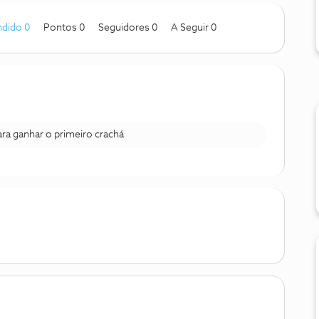
dido 0
Pontos 0
Seguidores
0
A Seguir
0
para ganhar o primeiro crachá