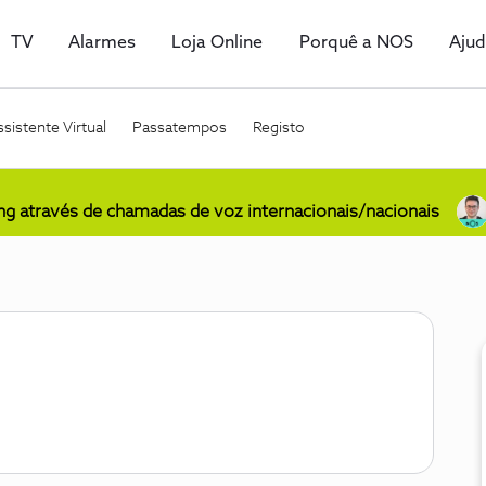
TV
Alarmes
Loja Online
Porquê a NOS
Aju
sistente Virtual
Passatempos
Registo
ing através de chamadas de voz internacionais/nacionais