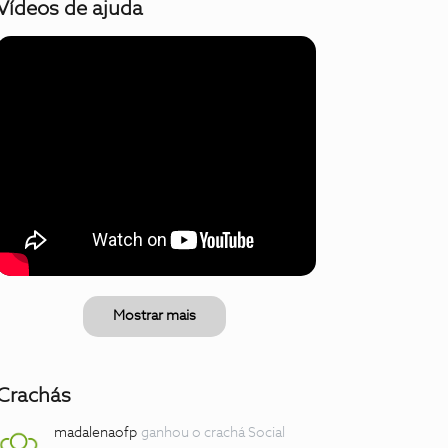
Vídeos de ajuda
Mostrar mais
Crachás
madalenaofp
ganhou o crachá Social