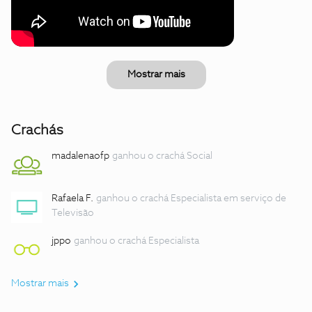
Mostrar mais
Crachás
madalenaofp
ganhou o crachá Social
Rafaela F.
ganhou o crachá Especialista em serviço de
Televisão
jppo
ganhou o crachá Especialista
Mostrar mais