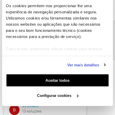
Os cookies permitem-nos proporcionar lhe uma
experiência de navegação personalizada e segura.
Utilizamos cookies e/ou ferramentas similares nos
Descubra as novidades de julho
nossos websites ou aplicações que são necessários
Precisa de ajuda?
para o seu bom funcionamento técnico (cookies
necessários para a prestação de serviço).
Caso aceite, poderemos utilizar cookies para analisar
informação estatística (cookies de analítica), adaptar
este serviço às suas preferências e apresentar-lhe
Ver mais detalhes
funcionalidades (cookies de personalização e
funcionalidade) e adaptar anúncios aos seus interesses
(cookies de publicidade personalizada). Pode gerir a
Hall of Fame de julho
Aceitar todos
utilização dos cookies clicando em "
Configurar
Guimas
Cookies
".
Configurar cookies
17 soluções
ByteSábio
13 soluções