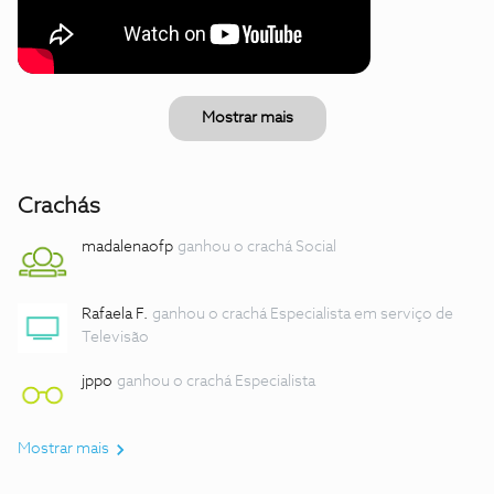
Mostrar mais
Crachás
madalenaofp
ganhou o crachá Social
Rafaela F.
ganhou o crachá Especialista em serviço de
Televisão
jppo
ganhou o crachá Especialista
Mostrar mais