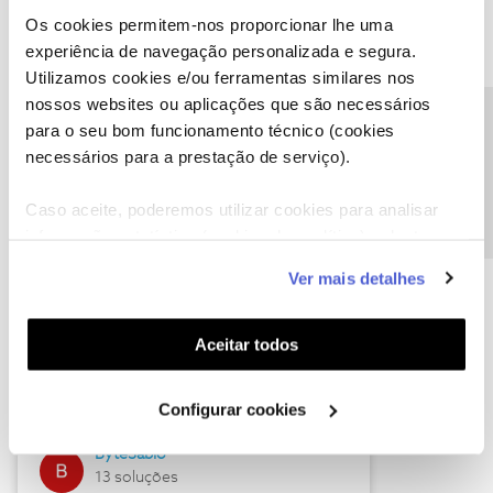
Os cookies permitem-nos proporcionar lhe uma
experiência de navegação personalizada e segura.
Utilizamos cookies e/ou ferramentas similares nos
Descubra as novidades de julho
nossos websites ou aplicações que são necessários
Precisa de ajuda?
para o seu bom funcionamento técnico (cookies
necessários para a prestação de serviço).
Caso aceite, poderemos utilizar cookies para analisar
informação estatística (cookies de analítica), adaptar
este serviço às suas preferências e apresentar-lhe
Ver mais detalhes
funcionalidades (cookies de personalização e
funcionalidade) e adaptar anúncios aos seus interesses
(cookies de publicidade personalizada). Pode gerir a
Hall of Fame de julho
Aceitar todos
utilização dos cookies clicando em "
Configurar
Guimas
Cookies
".
Configurar cookies
17 soluções
ByteSábio
13 soluções