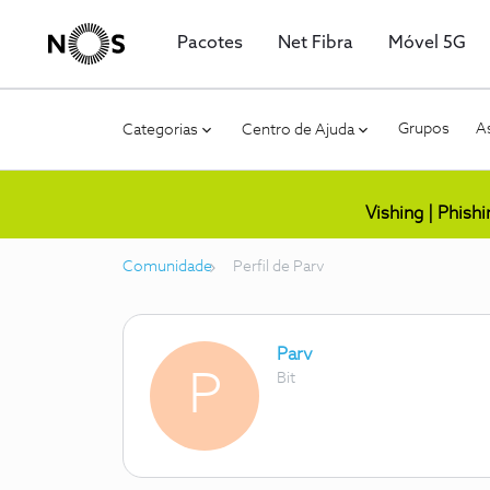
Pacotes
Net Fibra
Móvel 5G
Grupos
As
Categorias
Centro de Ajuda
Vishing | Phish
Comunidade
Perfil de Parv
Parv
P
Bit