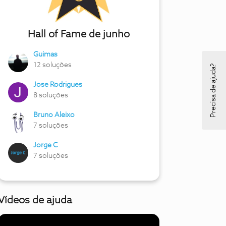
Hall of Fame de junho
Guimas
12 soluções
Precisa de ajuda?
Jose Rodrigues
8 soluções
Bruno Aleixo
7 soluções
Jorge C
7 soluções
Vídeos de ajuda