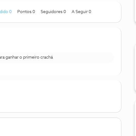
dido 0
Pontos 0
Seguidores
0
A Seguir
0
para ganhar o primeiro crachá