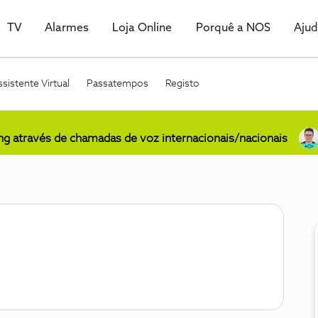
TV
Alarmes
Loja Online
Porquê a NOS
Aju
sistente Virtual
Passatempos
Registo
ing através de chamadas de voz internacionais/nacionais