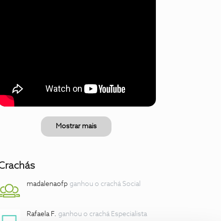
Mostrar mais
Crachás
madalenaofp
ganhou o crachá Social
Rafaela F.
ganhou o crachá Especialista