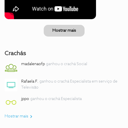
Mostrar mais
Crachás
madalenaofp
ganhou o crachá Social
Rafaela F.
ganhou o crachá Especialista em serviço de
Televisão
jppo
ganhou o crachá Especialista
Mostrar mais