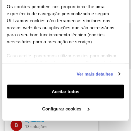
Os cookies permitem-nos proporcionar lhe uma
experiência de navegação personalizada e segura.
Utilizamos cookies e/ou ferramentas similares nos
Descubra as novidades de julho
nossos websites ou aplicações que são necessários
Precisa de ajuda?
para o seu bom funcionamento técnico (cookies
necessários para a prestação de serviço).
Caso aceite, poderemos utilizar cookies para analisar
informação estatística (cookies de analítica), adaptar
este serviço às suas preferências e apresentar-lhe
Ver mais detalhes
funcionalidades (cookies de personalização e
funcionalidade) e adaptar anúncios aos seus interesses
(cookies de publicidade personalizada). Pode gerir a
Hall of Fame de julho
Aceitar todos
utilização dos cookies clicando em "
Configurar
Guimas
Cookies
".
Configurar cookies
17 soluções
ByteSábio
13 soluções