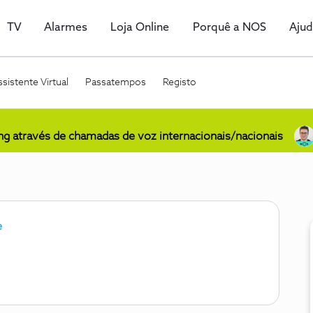
TV
Alarmes
Loja Online
Porquê a NOS
Aju
sistente Virtual
Passatempos
Registo
ing através de chamadas de voz internacionais/nacionais
e