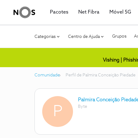
Pacotes
Net Fibra
Móvel 5G
Grupos
As
Categorias
Centro de Ajuda
Vishing | Phish
Comunidade
Perfil de Palmira Conceição Piedade
Palmira Conceição Piedad
P
Byte