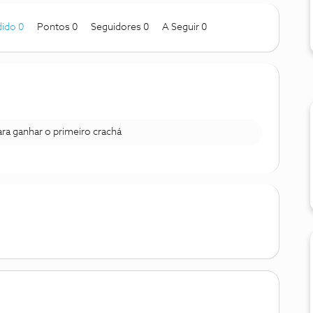
ido 0
Pontos 0
Seguidores
0
A Seguir
0
para ganhar o primeiro crachá