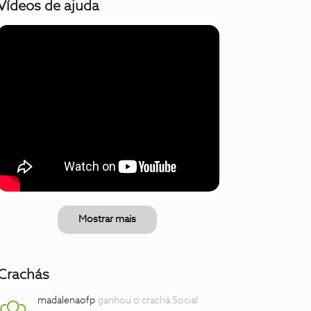
Vídeos de ajuda
Mostrar mais
Crachás
madalenaofp
ganhou o crachá Social