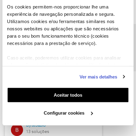
Os cookies permitem-nos proporcionar lhe uma
experiência de navegação personalizada e segura.
Utilizamos cookies e/ou ferramentas similares nos
Descubra as novidades de julho
nossos websites ou aplicações que são necessários
Precisa de ajuda?
para o seu bom funcionamento técnico (cookies
necessários para a prestação de serviço).
Caso aceite, poderemos utilizar cookies para analisar
informação estatística (cookies de analítica), adaptar
este serviço às suas preferências e apresentar-lhe
Ver mais detalhes
funcionalidades (cookies de personalização e
funcionalidade) e adaptar anúncios aos seus interesses
(cookies de publicidade personalizada). Pode gerir a
Hall of Fame de julho
Aceitar todos
utilização dos cookies clicando em "
Configurar
Guimas
Cookies
".
Configurar cookies
17 soluções
ByteSábio
13 soluções