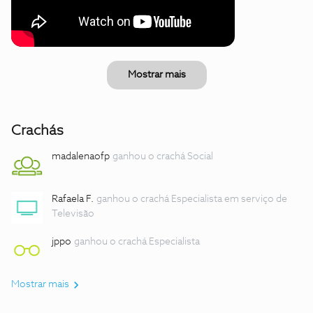
Mostrar mais
Crachás
madalenaofp
ganhou o crachá Social
Rafaela F.
ganhou o crachá Especialista em serviço de
Televisão
jppo
ganhou o crachá Especialista
Mostrar mais