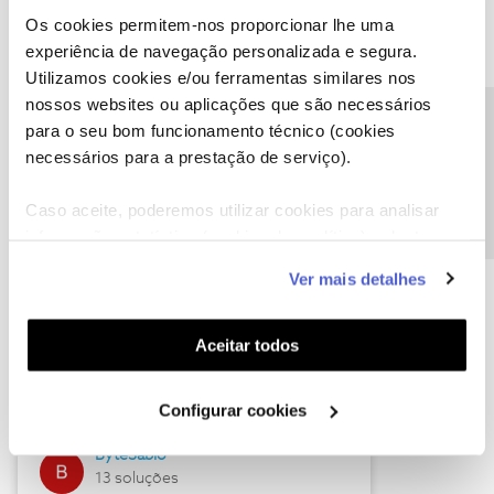
Os cookies permitem-nos proporcionar lhe uma
experiência de navegação personalizada e segura.
Utilizamos cookies e/ou ferramentas similares nos
Descubra as novidades de julho
nossos websites ou aplicações que são necessários
Precisa de ajuda?
para o seu bom funcionamento técnico (cookies
necessários para a prestação de serviço).
Caso aceite, poderemos utilizar cookies para analisar
informação estatística (cookies de analítica), adaptar
este serviço às suas preferências e apresentar-lhe
Ver mais detalhes
funcionalidades (cookies de personalização e
funcionalidade) e adaptar anúncios aos seus interesses
(cookies de publicidade personalizada). Pode gerir a
Hall of Fame de julho
Aceitar todos
utilização dos cookies clicando em "
Configurar
Guimas
Cookies
".
Configurar cookies
17 soluções
ByteSábio
13 soluções