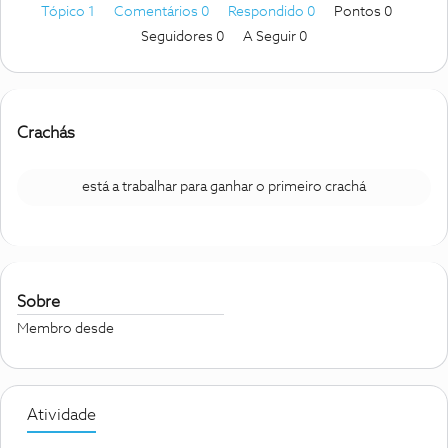
Tópico 1
Comentários 0
Respondido 0
Pontos 0
Seguidores
0
A Seguir
0
Crachás
está a trabalhar para ganhar o primeiro crachá
Sobre
Membro desde
Atividade