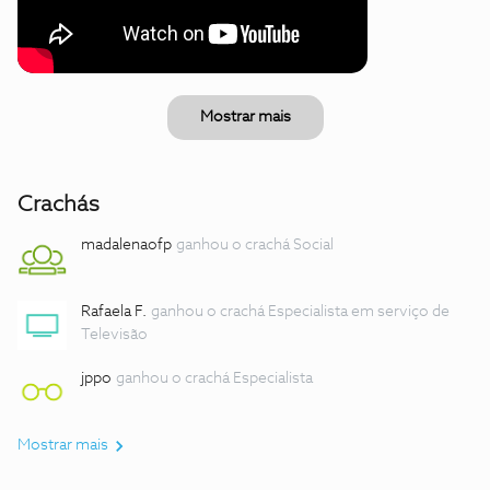
Mostrar mais
Crachás
madalenaofp
ganhou o crachá Social
Rafaela F.
ganhou o crachá Especialista em serviço de
Televisão
jppo
ganhou o crachá Especialista
Mostrar mais