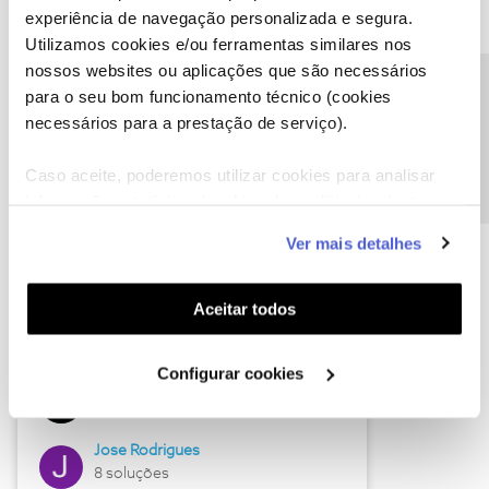
experiência de navegação personalizada e segura.
Utilizamos cookies e/ou ferramentas similares nos
nossos websites ou aplicações que são necessários
Descubra as novidades de junho
Precisa de ajuda?
para o seu bom funcionamento técnico (cookies
necessários para a prestação de serviço).
Caso aceite, poderemos utilizar cookies para analisar
informação estatística (cookies de analítica), adaptar
este serviço às suas preferências e apresentar-lhe
Ver mais detalhes
funcionalidades (cookies de personalização e
funcionalidade) e adaptar anúncios aos seus interesses
(cookies de publicidade personalizada). Pode gerir a
Aceitar todos
utilização dos cookies clicando em "
Configurar
Hall of Fame de junho
Cookies
".
Configurar cookies
Guimas
12 soluções
Jose Rodrigues
8 soluções