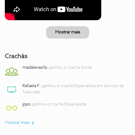
Mostrar mais
Crachás
madalenaofp
ganhou o crachá Social
Rafaela F.
ganhou o crachá Especialista em serviço de
Televisão
jppo
ganhou o crachá Especialista
Mostrar mais