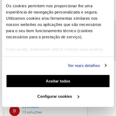
Os cookies permitem-nos proporcionar lhe uma
experiência de navegação personalizada e segura.
Utilizamos cookies e/ou ferramentas similares nos
Descubra as novidades de julho
nossos websites ou aplicações que são necessários
Precisa de ajuda?
para o seu bom funcionamento técnico (cookies
necessários para a prestação de serviço).
Caso aceite, poderemos utilizar cookies para analisar
informação estatística (cookies de analítica), adaptar
este serviço às suas preferências e apresentar-lhe
Ver mais detalhes
funcionalidades (cookies de personalização e
funcionalidade) e adaptar anúncios aos seus interesses
(cookies de publicidade personalizada). Pode gerir a
Hall of Fame de julho
Aceitar todos
utilização dos cookies clicando em "
Configurar
Guimas
Cookies
".
Configurar cookies
17 soluções
ByteSábio
13 soluções