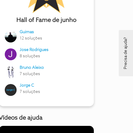
Hall of Fame de junho
Guimas
12 soluções
Precisa de ajuda?
Jose Rodrigues
8 soluções
Bruno Aleixo
7 soluções
Jorge C
7 soluções
Vídeos de ajuda