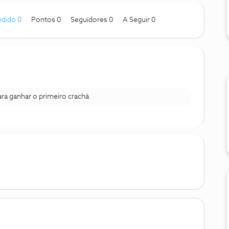
dido 0
Pontos 0
Seguidores
0
A Seguir
0
para ganhar o primeiro crachá