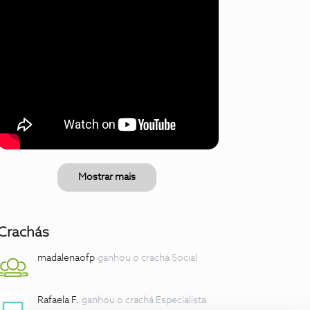
Mostrar mais
Crachás
madalenaofp
ganhou o crachá Social
Rafaela F.
ganhou o crachá Especialista