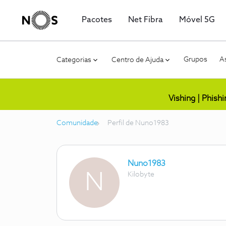
Pacotes
Net Fibra
Móvel 5G
Grupos
As
Categorias
Centro de Ajuda
Vishing | Phish
Comunidade
Perfil de Nuno1983
Nuno1983
N
Kilobyte