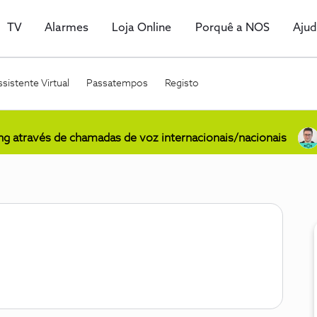
TV
Alarmes
Loja Online
Porquê a NOS
Aju
sistente Virtual
Passatempos
Registo
ing através de chamadas de voz internacionais/nacionais