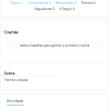
Tópico 1
Comentários 0
Respondido 0
Pontos 0
Seguidores
0
A Seguir
0
Crachás
está a trabalhar para ganhar o primeiro crachá
Sobre
Membro desde
Atividade