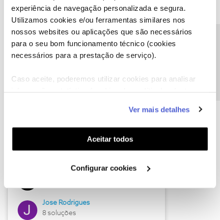
experiência de navegação personalizada e segura.
Utilizamos cookies e/ou ferramentas similares nos
nossos websites ou aplicações que são necessários
Descubra as novidades de junho
Precisa de ajuda?
para o seu bom funcionamento técnico (cookies
necessários para a prestação de serviço).
Caso aceite, poderemos utilizar cookies para analisar
informação estatística (cookies de analítica), adaptar
este serviço às suas preferências e apresentar-lhe
Ver mais detalhes
funcionalidades (cookies de personalização e
funcionalidade) e adaptar anúncios aos seus interesses
(cookies de publicidade personalizada). Pode gerir a
Aceitar todos
utilização dos cookies clicando em "
Configurar
Hall of Fame de junho
Cookies
".
Configurar cookies
Guimas
12 soluções
Jose Rodrigues
8 soluções