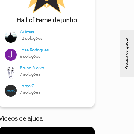
Hall of Fame de junho
Guimas
12 soluções
Precisa de ajuda?
Jose Rodrigues
8 soluções
Bruno Aleixo
7 soluções
Jorge C
7 soluções
Vídeos de ajuda