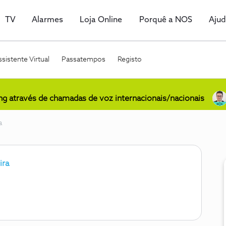
TV
Alarmes
Loja Online
Porquê a NOS
Aju
sistente Virtual
Passatempos
Registo
ing através de chamadas de voz internacionais/nacionais
a
ira