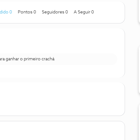
dido 0
Pontos 0
Seguidores
0
A Seguir
0
para ganhar o primeiro crachá