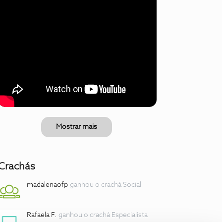
Mostrar mais
Crachás
madalenaofp
ganhou o crachá Social
Rafaela F.
ganhou o crachá Especialista