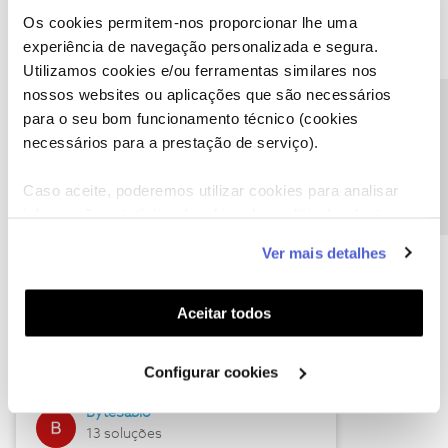
Os cookies permitem-nos proporcionar lhe uma
experiência de navegação personalizada e segura.
Utilizamos cookies e/ou ferramentas similares nos
Descubra as novidades de julho
nossos websites ou aplicações que são necessários
Precisa de ajuda?
para o seu bom funcionamento técnico (cookies
necessários para a prestação de serviço).
Caso aceite, poderemos utilizar cookies para analisar
informação estatística (cookies de analítica), adaptar
este serviço às suas preferências e apresentar-lhe
Ver mais detalhes
funcionalidades (cookies de personalização e
funcionalidade) e adaptar anúncios aos seus interesses
(cookies de publicidade personalizada). Pode gerir a
Hall of Fame de julho
Aceitar todos
utilização dos cookies clicando em "
Configurar
Guimas
Cookies
".
Configurar cookies
17 soluções
ByteSábio
13 soluções