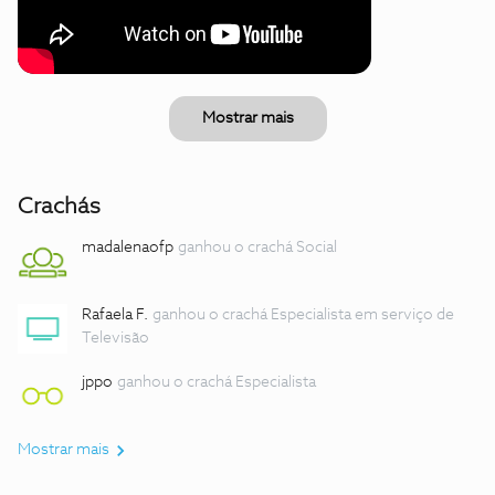
Mostrar mais
Crachás
madalenaofp
ganhou o crachá Social
Rafaela F.
ganhou o crachá Especialista em serviço de
Televisão
jppo
ganhou o crachá Especialista
Mostrar mais