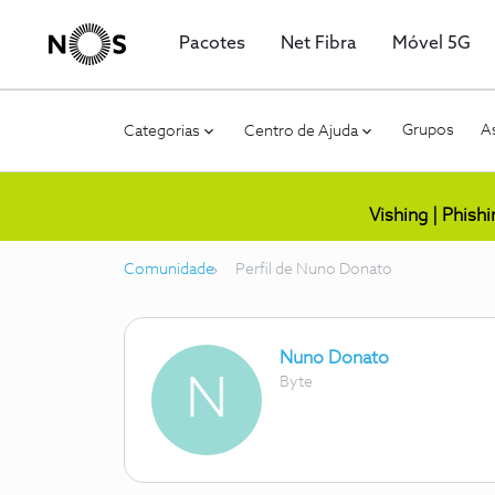
Pacotes
Net Fibra
Móvel 5G
Grupos
As
Categorias
Centro de Ajuda
Vishing | Phish
Comunidade
Perfil de Nuno Donato
Nuno Donato
N
Byte