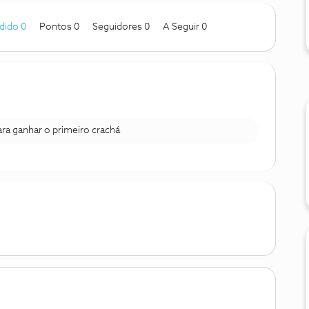
dido 0
Pontos 0
Seguidores
0
A Seguir
0
para ganhar o primeiro crachá