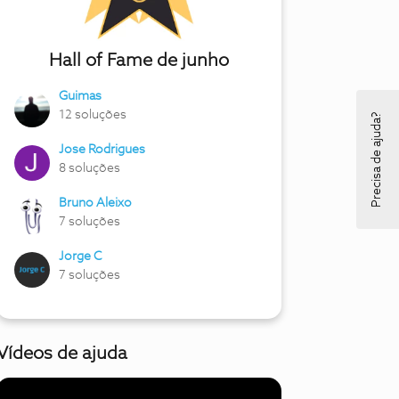
Hall of Fame de junho
Guimas
12 soluções
Precisa de ajuda?
Jose Rodrigues
8 soluções
Bruno Aleixo
7 soluções
Jorge C
7 soluções
Vídeos de ajuda