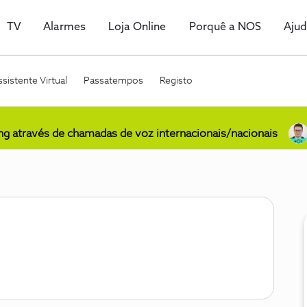
TV
Alarmes
Loja Online
Porquê a NOS
Aju
sistente Virtual
Passatempos
Registo
ing através de chamadas de voz internacionais/nacionais