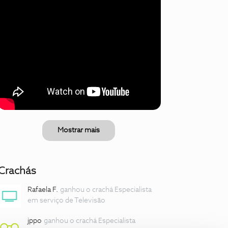
Mostrar mais
Crachás
Rafaela F.
ganhou o crachá Especialista
em serviço de Televisão
jppo
ganhou o crachá Especialista