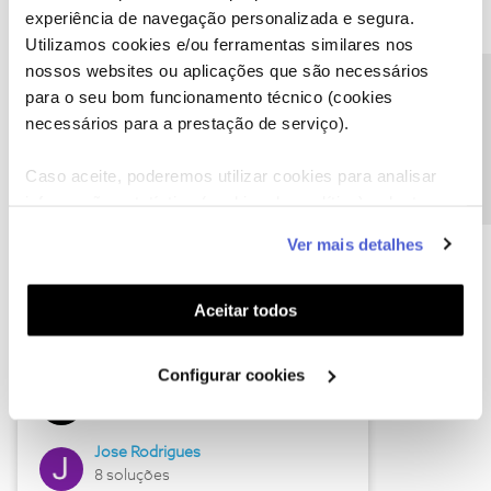
experiência de navegação personalizada e segura.
Utilizamos cookies e/ou ferramentas similares nos
nossos websites ou aplicações que são necessários
Descubra as novidades de junho
Precisa de ajuda?
para o seu bom funcionamento técnico (cookies
necessários para a prestação de serviço).
Caso aceite, poderemos utilizar cookies para analisar
informação estatística (cookies de analítica), adaptar
este serviço às suas preferências e apresentar-lhe
Ver mais detalhes
funcionalidades (cookies de personalização e
funcionalidade) e adaptar anúncios aos seus interesses
(cookies de publicidade personalizada). Pode gerir a
Aceitar todos
utilização dos cookies clicando em "
Configurar
Hall of Fame de junho
Cookies
".
Configurar cookies
Guimas
12 soluções
Jose Rodrigues
8 soluções