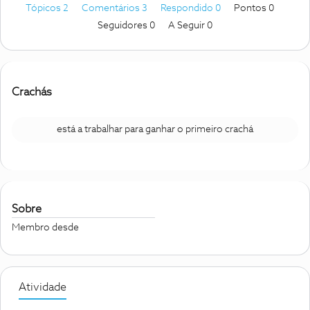
Tópicos 2
Comentários 3
Respondido 0
Pontos 0
Seguidores
0
A Seguir
0
Crachás
está a trabalhar para ganhar o primeiro crachá
Sobre
Membro desde
Atividade