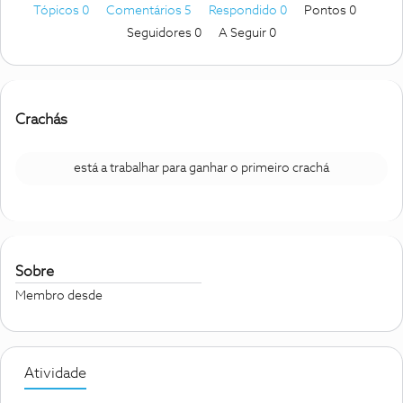
Tópicos 0
Comentários 5
Respondido 0
Pontos 0
Seguidores
0
A Seguir
0
Crachás
está a trabalhar para ganhar o primeiro crachá
Sobre
Membro desde
Atividade