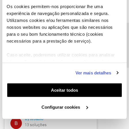
Os cookies permitem-nos proporcionar lhe uma
experiência de navegação personalizada e segura.
Utilizamos cookies e/ou ferramentas similares nos
Descubra as novidades de julho
nossos websites ou aplicações que são necessários
Precisa de ajuda?
para o seu bom funcionamento técnico (cookies
necessários para a prestação de serviço).
Caso aceite, poderemos utilizar cookies para analisar
informação estatística (cookies de analítica), adaptar
este serviço às suas preferências e apresentar-lhe
Ver mais detalhes
funcionalidades (cookies de personalização e
funcionalidade) e adaptar anúncios aos seus interesses
(cookies de publicidade personalizada). Pode gerir a
Hall of Fame de julho
Aceitar todos
utilização dos cookies clicando em "
Configurar
Guimas
Cookies
".
Configurar cookies
17 soluções
ByteSábio
13 soluções