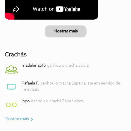
Mostrar mais
Crachás
madalenaofp
ganhou o crachá Social
Rafaela F.
ganhou o crachá Especialista em serviço de
Televisão
jppo
ganhou o crachá Especialista
Mostrar mais