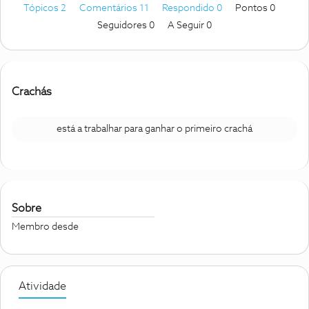
Tópicos 2
Comentários 11
Respondido 0
Pontos 0
Seguidores
0
A Seguir
0
Crachás
está a trabalhar para ganhar o primeiro crachá
Sobre
Membro desde
Atividade