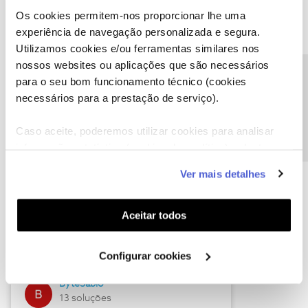
Os cookies permitem-nos proporcionar lhe uma
experiência de navegação personalizada e segura.
Utilizamos cookies e/ou ferramentas similares nos
Descubra as novidades de julho
nossos websites ou aplicações que são necessários
Precisa de ajuda?
para o seu bom funcionamento técnico (cookies
necessários para a prestação de serviço).
Caso aceite, poderemos utilizar cookies para analisar
informação estatística (cookies de analítica), adaptar
este serviço às suas preferências e apresentar-lhe
Ver mais detalhes
funcionalidades (cookies de personalização e
funcionalidade) e adaptar anúncios aos seus interesses
(cookies de publicidade personalizada). Pode gerir a
Hall of Fame de julho
Aceitar todos
utilização dos cookies clicando em "
Configurar
Guimas
Cookies
".
Configurar cookies
17 soluções
ByteSábio
13 soluções