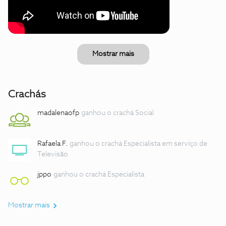
Mostrar mais
Crachás
madalenaofp
ganhou o crachá Social
Rafaela F.
ganhou o crachá Especialista em serviço de
Televisão
jppo
ganhou o crachá Especialista
Mostrar mais