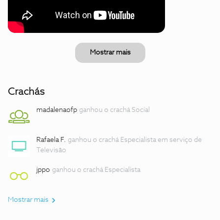
Mostrar mais
Crachás
madalenaofp
ganhou o crachá Social
Rafaela F.
ganhou o crachá Especialista em serviço de
Televisão
jppo
ganhou o crachá Especialista
Mostrar mais