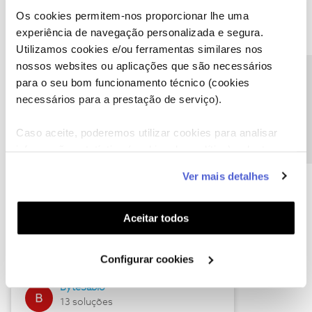
Os cookies permitem-nos proporcionar lhe uma
experiência de navegação personalizada e segura.
Utilizamos cookies e/ou ferramentas similares nos
Descubra as novidades de julho
nossos websites ou aplicações que são necessários
Precisa de ajuda?
para o seu bom funcionamento técnico (cookies
necessários para a prestação de serviço).
Caso aceite, poderemos utilizar cookies para analisar
informação estatística (cookies de analítica), adaptar
este serviço às suas preferências e apresentar-lhe
Ver mais detalhes
funcionalidades (cookies de personalização e
funcionalidade) e adaptar anúncios aos seus interesses
(cookies de publicidade personalizada). Pode gerir a
Hall of Fame de julho
Aceitar todos
utilização dos cookies clicando em "
Configurar
Guimas
Cookies
".
Configurar cookies
17 soluções
ByteSábio
13 soluções