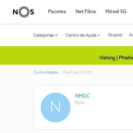
Pacotes
Net Fibra
Móvel 5G
Grupos
As
Categorias
Centro de Ajuda
Vishing | Phish
Comunidade
Perfil de NMDC
NMDC
N
Byte