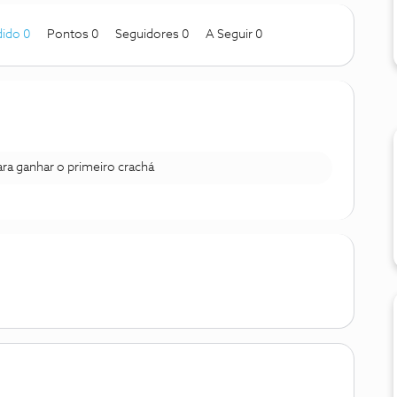
ido 0
Pontos 0
Seguidores
0
A Seguir
0
para ganhar o primeiro crachá