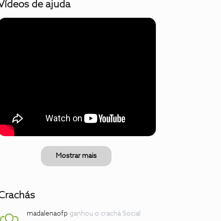
Vídeos de ajuda
Mostrar mais
Crachás
madalenaofp
ganhou o crachá Social