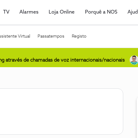
TV
Alarmes
Loja Online
Porquê a NOS
Aju
sistente Virtual
Passatempos
Registo
ing através de chamadas de voz internacionais/nacionais