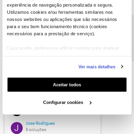
experiência de navegação personalizada e segura.
Utilizamos cookies e/ou ferramentas similares nos
nossos websites ou aplicações que são necessários
Descubra as novidades de junho
Precisa de ajuda?
para o seu bom funcionamento técnico (cookies
necessários para a prestação de serviço).
Caso aceite, poderemos utilizar cookies para analisar
informação estatística (cookies de analítica), adaptar
este serviço às suas preferências e apresentar-lhe
Ver mais detalhes
funcionalidades (cookies de personalização e
funcionalidade) e adaptar anúncios aos seus interesses
(cookies de publicidade personalizada). Pode gerir a
Aceitar todos
utilização dos cookies clicando em "
Configurar
Hall of Fame de junho
Cookies
".
Configurar cookies
Guimas
12 soluções
Jose Rodrigues
8 soluções