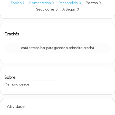
Tópico 1
Comentários 0
Respondido 0
Pontos 0
Seguidores
0
A Seguir
0
Crachás
está a trabalhar para ganhar o primeiro crachá
Sobre
Membro desde
Atividade