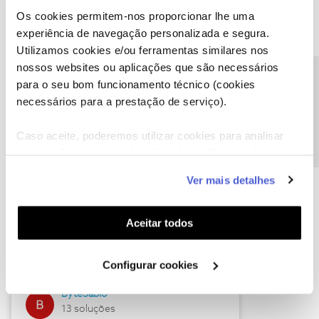
Os cookies permitem-nos proporcionar lhe uma
experiência de navegação personalizada e segura.
Utilizamos cookies e/ou ferramentas similares nos
Descubra as novidades de julho
nossos websites ou aplicações que são necessários
Precisa de ajuda?
para o seu bom funcionamento técnico (cookies
necessários para a prestação de serviço).
Caso aceite, poderemos utilizar cookies para analisar
informação estatística (cookies de analítica), adaptar
este serviço às suas preferências e apresentar-lhe
Ver mais detalhes
funcionalidades (cookies de personalização e
funcionalidade) e adaptar anúncios aos seus interesses
(cookies de publicidade personalizada). Pode gerir a
Hall of Fame de julho
Aceitar todos
utilização dos cookies clicando em "
Configurar
Guimas
Cookies
".
Configurar cookies
17 soluções
ByteSábio
13 soluções