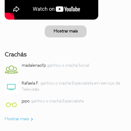
Mostrar mais
Crachás
madalenaofp
ganhou o crachá Social
Rafaela F.
ganhou o crachá Especialista em serviço de
Televisão
jppo
ganhou o crachá Especialista
Mostrar mais