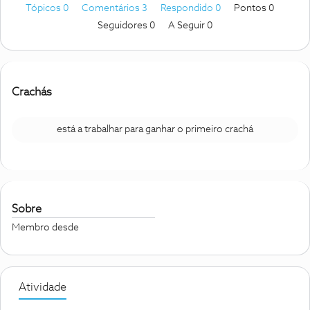
Tópicos 0
Comentários 3
Respondido 0
Pontos 0
Seguidores
0
A Seguir
0
Crachás
está a trabalhar para ganhar o primeiro crachá
Sobre
Membro desde
Atividade