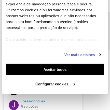
experiência de navegação personalizada e segura.
Utilizamos cookies e/ou ferramentas similares nos
nossos websites ou aplicações que são necessários
Descubra as novidades de junho
Precisa de ajuda?
para o seu bom funcionamento técnico (cookies
necessários para a prestação de serviço).
Caso aceite, poderemos utilizar cookies para analisar
informação estatística (cookies de analítica), adaptar
este serviço às suas preferências e apresentar-lhe
Ver mais detalhes
funcionalidades (cookies de personalização e
funcionalidade) e adaptar anúncios aos seus interesses
(cookies de publicidade personalizada). Pode gerir a
Aceitar todos
utilização dos cookies clicando em "
Configurar
Hall of Fame de junho
Cookies
".
Configurar cookies
Guimas
12 soluções
Jose Rodrigues
8 soluções