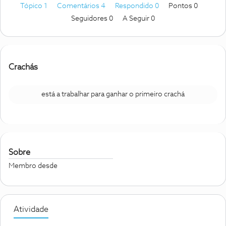
Tópico 1
Comentários 4
Respondido 0
Pontos 0
Seguidores
0
A Seguir
0
Crachás
está a trabalhar para ganhar o primeiro crachá
Sobre
Membro desde
Atividade