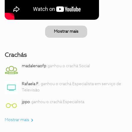
Mostrar mais
Crachás
madalenaofp
ganhou o crachá Social
Rafaela F.
ganhou o crachá Especialista em serviço de
Televisão
jppo
ganhou o crachá Especialista
Mostrar mais