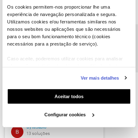
Os cookies permitem-nos proporcionar lhe uma
experiência de navegação personalizada e segura.
Utilizamos cookies e/ou ferramentas similares nos
Descubra as novidades de julho
nossos websites ou aplicações que são necessários
Precisa de ajuda?
para o seu bom funcionamento técnico (cookies
necessários para a prestação de serviço).
Caso aceite, poderemos utilizar cookies para analisar
informação estatística (cookies de analítica), adaptar
este serviço às suas preferências e apresentar-lhe
Ver mais detalhes
funcionalidades (cookies de personalização e
funcionalidade) e adaptar anúncios aos seus interesses
(cookies de publicidade personalizada). Pode gerir a
Hall of Fame de julho
Aceitar todos
utilização dos cookies clicando em "
Configurar
Guimas
Cookies
".
Configurar cookies
17 soluções
ByteSábio
13 soluções