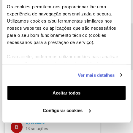
Os cookies permitem-nos proporcionar lhe uma
experiência de navegação personalizada e segura.
Utilizamos cookies e/ou ferramentas similares nos
Descubra as novidades de julho
nossos websites ou aplicações que são necessários
Precisa de ajuda?
para o seu bom funcionamento técnico (cookies
necessários para a prestação de serviço).
Caso aceite, poderemos utilizar cookies para analisar
informação estatística (cookies de analítica), adaptar
este serviço às suas preferências e apresentar-lhe
Ver mais detalhes
funcionalidades (cookies de personalização e
funcionalidade) e adaptar anúncios aos seus interesses
(cookies de publicidade personalizada). Pode gerir a
Hall of Fame de julho
Aceitar todos
utilização dos cookies clicando em "
Configurar
Guimas
Cookies
".
Configurar cookies
17 soluções
ByteSábio
13 soluções