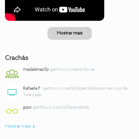
Mostrar mais
Crachás
madalenaofp
ganhou o crachá Social
Rafaela F.
ganhou o crachá Especialista em serviço de
Televisão
jppo
ganhou o crachá Especialista
Mostrar mais