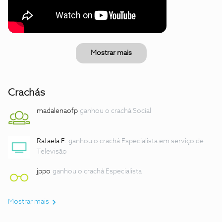
Mostrar mais
Crachás
madalenaofp
ganhou o crachá Social
Rafaela F.
ganhou o crachá Especialista em serviço de
Televisão
jppo
ganhou o crachá Especialista
Mostrar mais