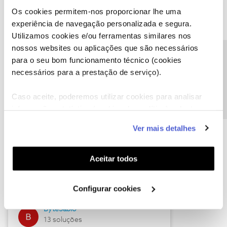
Os cookies permitem-nos proporcionar lhe uma
experiência de navegação personalizada e segura.
Utilizamos cookies e/ou ferramentas similares nos
Descubra as novidades de julho
nossos websites ou aplicações que são necessários
Precisa de ajuda?
para o seu bom funcionamento técnico (cookies
necessários para a prestação de serviço).
Caso aceite, poderemos utilizar cookies para analisar
informação estatística (cookies de analítica), adaptar
este serviço às suas preferências e apresentar-lhe
Ver mais detalhes
funcionalidades (cookies de personalização e
funcionalidade) e adaptar anúncios aos seus interesses
(cookies de publicidade personalizada). Pode gerir a
Hall of Fame de julho
Aceitar todos
utilização dos cookies clicando em "
Configurar
Guimas
Cookies
".
Configurar cookies
17 soluções
ByteSábio
13 soluções