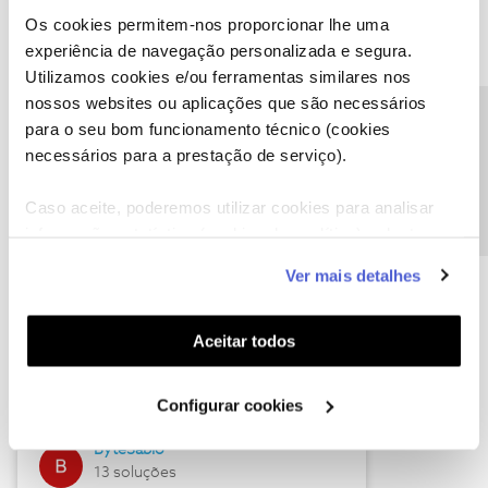
Os cookies permitem-nos proporcionar lhe uma
experiência de navegação personalizada e segura.
Utilizamos cookies e/ou ferramentas similares nos
Descubra as novidades de julho
nossos websites ou aplicações que são necessários
Precisa de ajuda?
para o seu bom funcionamento técnico (cookies
necessários para a prestação de serviço).
Caso aceite, poderemos utilizar cookies para analisar
informação estatística (cookies de analítica), adaptar
este serviço às suas preferências e apresentar-lhe
Ver mais detalhes
funcionalidades (cookies de personalização e
funcionalidade) e adaptar anúncios aos seus interesses
(cookies de publicidade personalizada). Pode gerir a
Hall of Fame de julho
Aceitar todos
utilização dos cookies clicando em "
Configurar
Guimas
Cookies
".
Configurar cookies
17 soluções
ByteSábio
13 soluções