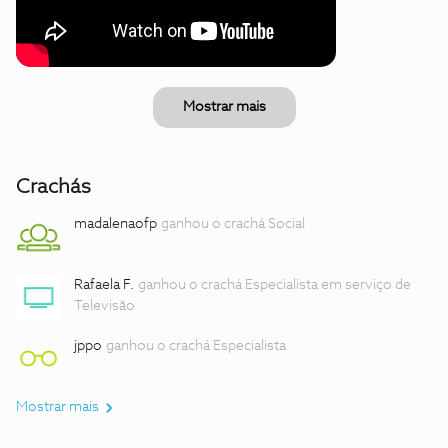
Mostrar mais
Crachás
madalenaofp
ganhou o crachá Social
Rafaela F.
ganhou o crachá Especialista em serviço de
Televisão
jppo
ganhou o crachá Especialista
Mostrar mais