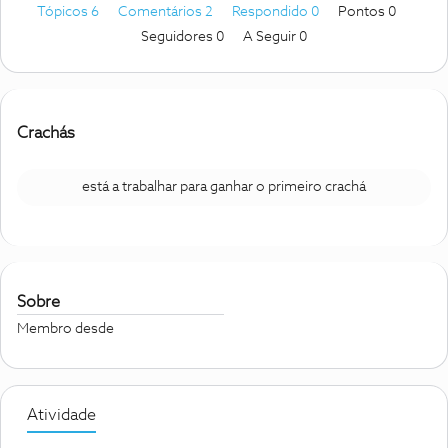
Tópicos 6
Comentários 2
Respondido 0
Pontos 0
Seguidores
0
A Seguir
0
Crachás
está a trabalhar para ganhar o primeiro crachá
Sobre
Membro desde
Atividade