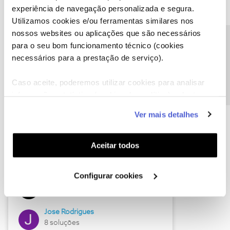
experiência de navegação personalizada e segura.
Utilizamos cookies e/ou ferramentas similares nos
nossos websites ou aplicações que são necessários
Descubra as novidades de junho
Precisa de ajuda?
para o seu bom funcionamento técnico (cookies
necessários para a prestação de serviço).
Caso aceite, poderemos utilizar cookies para analisar
informação estatística (cookies de analítica), adaptar
este serviço às suas preferências e apresentar-lhe
Ver mais detalhes
funcionalidades (cookies de personalização e
funcionalidade) e adaptar anúncios aos seus interesses
(cookies de publicidade personalizada). Pode gerir a
Aceitar todos
utilização dos cookies clicando em "
Configurar
Hall of Fame de junho
Cookies
".
Configurar cookies
Guimas
12 soluções
Jose Rodrigues
8 soluções