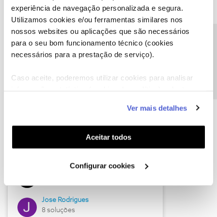
experiência de navegação personalizada e segura.
Utilizamos cookies e/ou ferramentas similares nos
nossos websites ou aplicações que são necessários
Descubra as novidades de junho
Precisa de ajuda?
para o seu bom funcionamento técnico (cookies
necessários para a prestação de serviço).
Caso aceite, poderemos utilizar cookies para analisar
informação estatística (cookies de analítica), adaptar
este serviço às suas preferências e apresentar-lhe
Ver mais detalhes
funcionalidades (cookies de personalização e
funcionalidade) e adaptar anúncios aos seus interesses
(cookies de publicidade personalizada). Pode gerir a
Aceitar todos
utilização dos cookies clicando em "
Configurar
Hall of Fame de junho
Cookies
".
Configurar cookies
Guimas
12 soluções
Jose Rodrigues
8 soluções