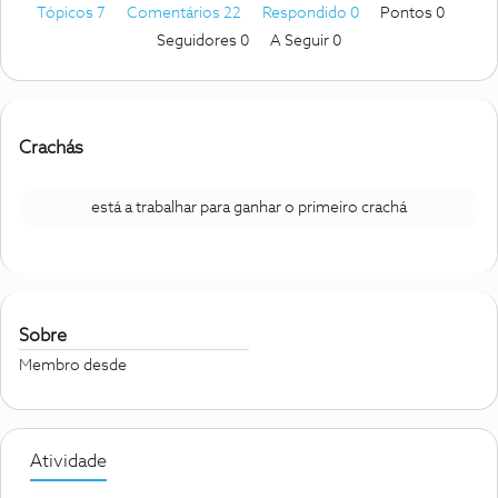
Tópicos 7
Comentários 22
Respondido 0
Pontos 0
Seguidores
0
A Seguir
0
Crachás
está a trabalhar para ganhar o primeiro crachá
Sobre
Membro desde
Atividade