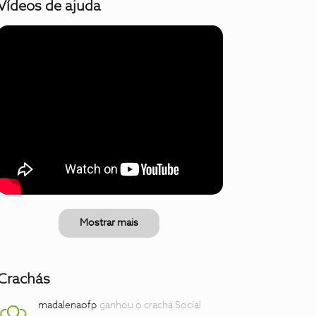
Vídeos de ajuda
Mostrar mais
Crachás
madalenaofp
ganhou o crachá Social