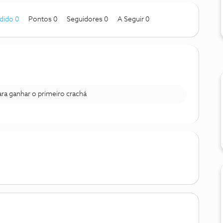
dido 0
Pontos 0
Seguidores
0
A Seguir
0
para ganhar o primeiro crachá