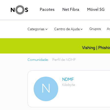
Pacotes
Net Fibra
Móvel 5G
Grupos
As
Categorias
Centro de Ajuda
Vishing | Phish
Comunidade
Perfil de NDMF
NDMF
N
Kilobyte