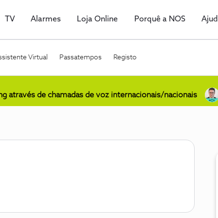
TV
Alarmes
Loja Online
Porquê a NOS
Aju
sistente Virtual
Passatempos
Registo
ing através de chamadas de voz internacionais/nacionais