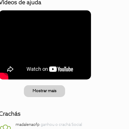
Vídeos de ajuda
Mostrar mais
Crachás
madalenaofp
ganhou o crachá Social