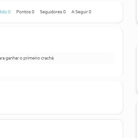
ido 0
Pontos 0
Seguidores
0
A Seguir
0
para ganhar o primeiro crachá