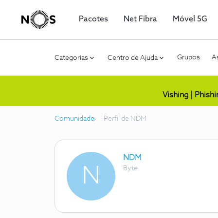
Pacotes
Net Fibra
Móvel 5G
Grupos
As
Categorias
Centro de Ajuda
Vishing | Phish
Comunidade
Perfil de NDM
NDM
N
Byte