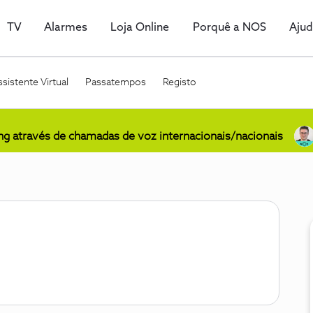
TV
Alarmes
Loja Online
Porquê a NOS
Aju
sistente Virtual
Passatempos
Registo
ing através de chamadas de voz internacionais/nacionais