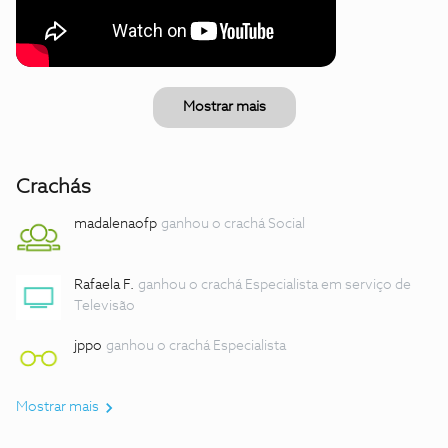
Mostrar mais
Crachás
madalenaofp
ganhou o crachá Social
Rafaela F.
ganhou o crachá Especialista em serviço de
Televisão
jppo
ganhou o crachá Especialista
Mostrar mais