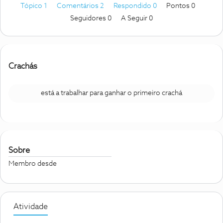
Tópico 1
Comentários 2
Respondido 0
Pontos 0
Seguidores
0
A Seguir
0
Crachás
está a trabalhar para ganhar o primeiro crachá
Sobre
Membro desde
Atividade