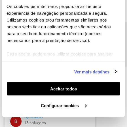
Os cookies permitem-nos proporcionar lhe uma
experiência de navegação personalizada e segura.
Utilizamos cookies e/ou ferramentas similares nos
Descubra as novidades de julho
nossos websites ou aplicações que são necessários
Precisa de ajuda?
para o seu bom funcionamento técnico (cookies
necessários para a prestação de serviço).
Caso aceite, poderemos utilizar cookies para analisar
informação estatística (cookies de analítica), adaptar
este serviço às suas preferências e apresentar-lhe
Ver mais detalhes
funcionalidades (cookies de personalização e
funcionalidade) e adaptar anúncios aos seus interesses
(cookies de publicidade personalizada). Pode gerir a
Hall of Fame de julho
Aceitar todos
utilização dos cookies clicando em "
Configurar
Guimas
Cookies
".
Configurar cookies
17 soluções
ByteSábio
13 soluções