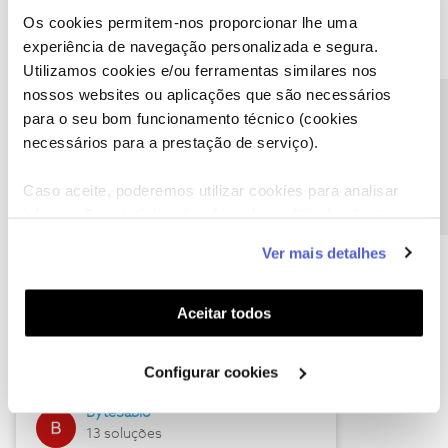
Os cookies permitem-nos proporcionar lhe uma
experiência de navegação personalizada e segura.
Utilizamos cookies e/ou ferramentas similares nos
Descubra as novidades de julho
nossos websites ou aplicações que são necessários
Precisa de ajuda?
para o seu bom funcionamento técnico (cookies
necessários para a prestação de serviço).
Caso aceite, poderemos utilizar cookies para analisar
informação estatística (cookies de analítica), adaptar
este serviço às suas preferências e apresentar-lhe
Ver mais detalhes
funcionalidades (cookies de personalização e
funcionalidade) e adaptar anúncios aos seus interesses
(cookies de publicidade personalizada). Pode gerir a
Hall of Fame de julho
Aceitar todos
utilização dos cookies clicando em "
Configurar
Guimas
Cookies
".
Configurar cookies
17 soluções
ByteSábio
13 soluções