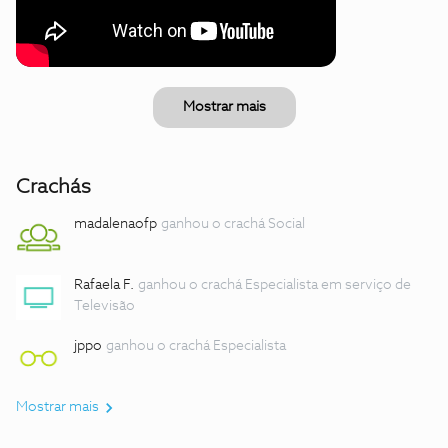
Mostrar mais
Crachás
madalenaofp
ganhou o crachá Social
Rafaela F.
ganhou o crachá Especialista em serviço de
Televisão
jppo
ganhou o crachá Especialista
Mostrar mais