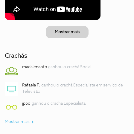
Mostrar mais
Crachás
madalenaofp
ganhou o crachá Social
Rafaela F.
ganhou o crachá Especialista em serviço de
Televisão
jppo
ganhou o crachá Especialista
Mostrar mais