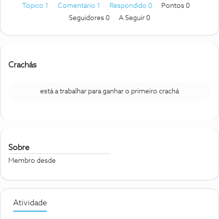
Tópico 1
Comentário 1
Respondido 0
Pontos 0
Seguidores
0
A Seguir
0
Crachás
está a trabalhar para ganhar o primeiro crachá
Sobre
Membro desde
Atividade