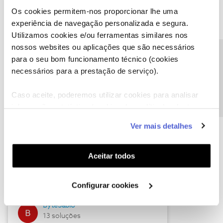
Os cookies permitem-nos proporcionar lhe uma
experiência de navegação personalizada e segura.
Utilizamos cookies e/ou ferramentas similares nos
Descubra as novidades de julho
nossos websites ou aplicações que são necessários
Precisa de ajuda?
para o seu bom funcionamento técnico (cookies
necessários para a prestação de serviço).
Caso aceite, poderemos utilizar cookies para analisar
informação estatística (cookies de analítica), adaptar
este serviço às suas preferências e apresentar-lhe
Ver mais detalhes
funcionalidades (cookies de personalização e
funcionalidade) e adaptar anúncios aos seus interesses
(cookies de publicidade personalizada). Pode gerir a
Hall of Fame de julho
Aceitar todos
utilização dos cookies clicando em "
Configurar
Guimas
Cookies
".
Configurar cookies
17 soluções
ByteSábio
13 soluções