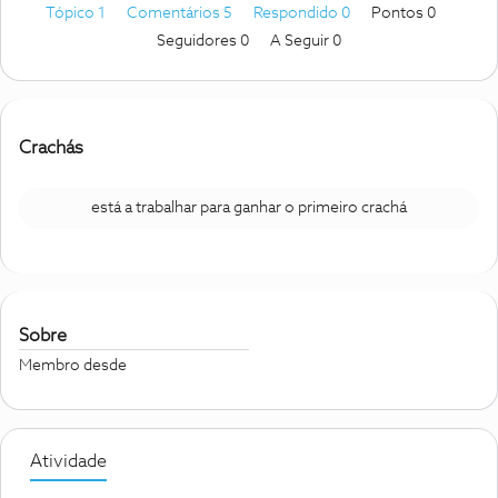
Tópico 1
Comentários 5
Respondido 0
Pontos 0
Seguidores
0
A Seguir
0
Crachás
está a trabalhar para ganhar o primeiro crachá
Sobre
Membro desde
Atividade