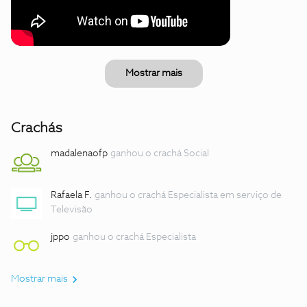
Mostrar mais
Crachás
madalenaofp
ganhou o crachá Social
Rafaela F.
ganhou o crachá Especialista em serviço de
Televisão
jppo
ganhou o crachá Especialista
Mostrar mais