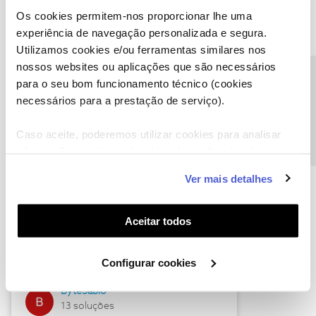
Os cookies permitem-nos proporcionar lhe uma
experiência de navegação personalizada e segura.
Utilizamos cookies e/ou ferramentas similares nos
Descubra as novidades de julho
nossos websites ou aplicações que são necessários
Precisa de ajuda?
para o seu bom funcionamento técnico (cookies
necessários para a prestação de serviço).
Caso aceite, poderemos utilizar cookies para analisar
informação estatística (cookies de analítica), adaptar
este serviço às suas preferências e apresentar-lhe
Ver mais detalhes
funcionalidades (cookies de personalização e
funcionalidade) e adaptar anúncios aos seus interesses
(cookies de publicidade personalizada). Pode gerir a
Hall of Fame de julho
Aceitar todos
utilização dos cookies clicando em "
Configurar
Guimas
Cookies
".
Configurar cookies
17 soluções
ByteSábio
13 soluções