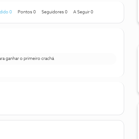
dido 0
Pontos 0
Seguidores
0
A Seguir
0
para ganhar o primeiro crachá