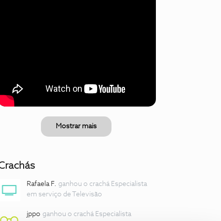
Mostrar mais
Crachás
Rafaela F.
ganhou o crachá Especialista
em serviço de Televisão
jppo
ganhou o crachá Especialista