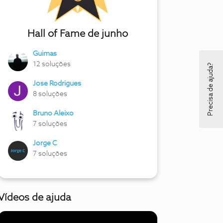
Hall of Fame de junho
Guimas
12 soluções
Precisa de ajuda?
Jose Rodrigues
8 soluções
Bruno Aleixo
7 soluções
Jorge C
7 soluções
Vídeos de ajuda