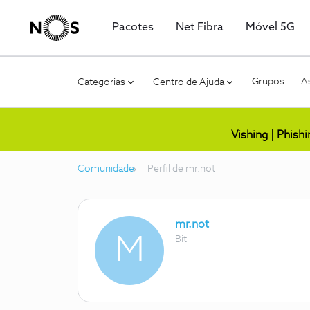
Pacotes
Net Fibra
Móvel 5G
Grupos
As
Categorias
Centro de Ajuda
Vishing | Phish
Comunidade
Perfil de mr.not
mr.not
M
Bit