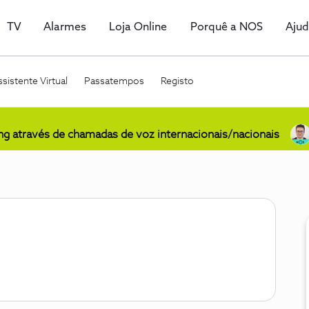
TV
Alarmes
Loja Online
Porquê a NOS
Aju
sistente Virtual
Passatempos
Registo
ing através de chamadas de voz internacionais/nacionais