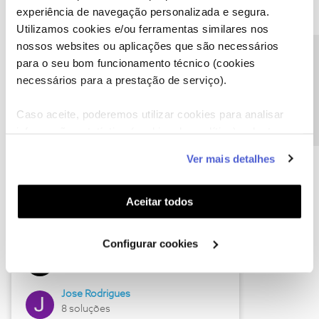
experiência de navegação personalizada e segura.
Utilizamos cookies e/ou ferramentas similares nos
nossos websites ou aplicações que são necessários
Descubra as novidades de junho
Precisa de ajuda?
para o seu bom funcionamento técnico (cookies
necessários para a prestação de serviço).
Caso aceite, poderemos utilizar cookies para analisar
informação estatística (cookies de analítica), adaptar
este serviço às suas preferências e apresentar-lhe
Ver mais detalhes
funcionalidades (cookies de personalização e
funcionalidade) e adaptar anúncios aos seus interesses
(cookies de publicidade personalizada). Pode gerir a
Aceitar todos
utilização dos cookies clicando em "
Configurar
Hall of Fame de junho
Cookies
".
Configurar cookies
Guimas
12 soluções
Jose Rodrigues
8 soluções