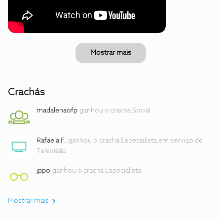
Mostrar mais
Crachás
madalenaofp
ganhou o crachá Social
Rafaela F.
ganhou o crachá Especialista em serviço de
Televisão
jppo
ganhou o crachá Especialista
Mostrar mais