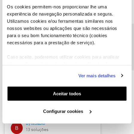
Os cookies permitem-nos proporcionar lhe uma
experiência de navegação personalizada e segura.
Utilizamos cookies e/ou ferramentas similares nos
Descubra as novidades de julho
nossos websites ou aplicações que são necessários
Precisa de ajuda?
para o seu bom funcionamento técnico (cookies
necessários para a prestação de serviço).
Caso aceite, poderemos utilizar cookies para analisar
informação estatística (cookies de analítica), adaptar
este serviço às suas preferências e apresentar-lhe
Ver mais detalhes
funcionalidades (cookies de personalização e
funcionalidade) e adaptar anúncios aos seus interesses
(cookies de publicidade personalizada). Pode gerir a
Hall of Fame de julho
Aceitar todos
utilização dos cookies clicando em "
Configurar
Guimas
Cookies
".
Configurar cookies
17 soluções
ByteSábio
13 soluções